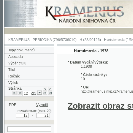
KRAMERIUS
-
PERIODIKA
(796/5736010) -
H
(23/90126) -
Hurtuimosia
(1/641)
Typy dokumentů
Hurtuimosia - 1938
Abeceda
* Datum vydání výtisku:
Výběr titulu
1.1938
Titul
* Číslo stránky:
Ročník
10
Výtisk
* URI:
Stránka
http://kramerius.nkp.cz/kramerius/han
/21
Zobrazit obraz strá
PDF
Vytvořit
rozsah stran: (max. 20)
-
hledat na aktuální
stránce