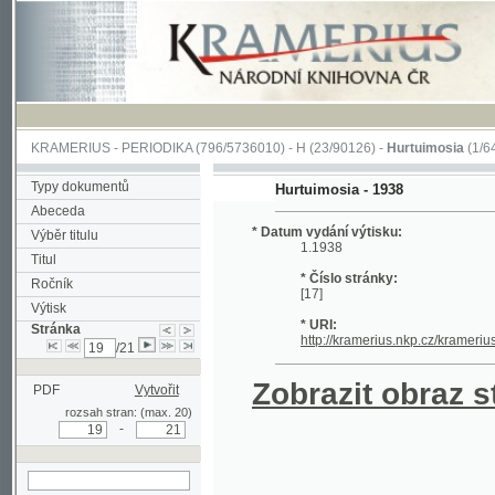
KRAMERIUS
-
PERIODIKA
(796/5736010) -
H
(23/90126) -
Hurtuimosia
(1/641)
Typy dokumentů
Hurtuimosia - 1938
Abeceda
* Datum vydání výtisku:
Výběr titulu
1.1938
Titul
* Číslo stránky:
Ročník
[17]
Výtisk
* URI:
Stránka
http://kramerius.nkp.cz/kramerius/han
/21
Zobrazit obraz strá
PDF
Vytvořit
rozsah stran: (max. 20)
-
hledat na aktuální
stránce