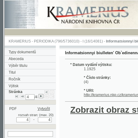
KRAMERIUS
-
PERIODIKA
(796/5736010) -
I
(16/14081) -
Informatsionnyi biulleten
Typy dokumentů
Informatsionnyi biulleten' Ob`edinennago kom
Abeceda
* Datum vydání výtisku:
Výběr titulu
1.1925
Titul
* Číslo stránky:
Ročník
(4)
Výtisk
* URI:
Stránka
http://kramerius.nkp.cz/kramerius/hand
/4
Zobrazit obraz strá
PDF
Vytvořit
rozsah stran: (max. 20)
-
hledat na aktuální
stránce