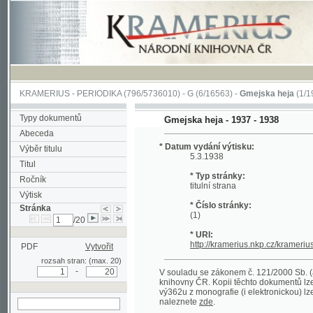
KRAMERIUS
-
PERIODIKA
(796/5736010) -
G
(6/16563) -
Gmejska heja
(1/197)
Typy dokumentů
Gmejska heja - 1937 - 1938
Abeceda
* Datum vydání výtisku:
Výběr titulu
5.3.1938
Titul
* Typ stránky:
Ročník
titulní strana
Výtisk
* Číslo stránky:
Stránka
(1)
/20
* URI:
http://kramerius.nkp.cz/kramerius/hand
PDF
Vytvořit
rozsah stran: (max. 20)
-
V souladu se zákonem č. 121/2000 Sb. (autorsk
knihovny ČR. Kopii těchto dokumentů lze získat 
vý362u z monografie (i elektronickou) lze získa
naleznete
zde
.
hledat na aktuální
stránce