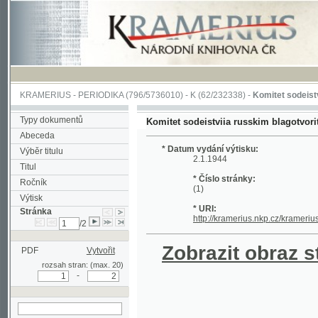
KRAMERIUS
-
PERIODIKA
(796/5736010) -
K
(62/232338) -
Komitet sodeistviia russ
Typy dokumentů
Komitet sodeistviia russkim blagotvoritel'nym 
Abeceda
* Datum vydání výtisku:
Výběr titulu
2.1.1944
Titul
* Číslo stránky:
Ročník
(1)
Výtisk
* URI:
Stránka
http://kramerius.nkp.cz/kramerius/hand
/2
Zobrazit obraz strá
PDF
Vytvořit
rozsah stran: (max. 20)
-
hledat na aktuální
stránce