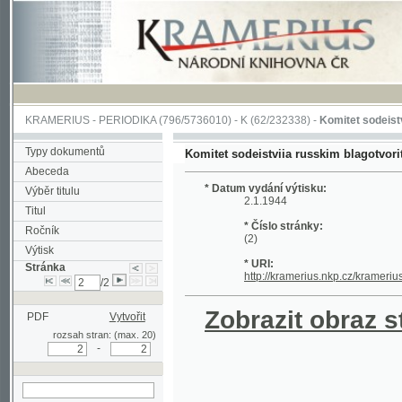
KRAMERIUS
-
PERIODIKA
(796/5736010) -
K
(62/232338) -
Komitet sodeistviia russ
Typy dokumentů
Komitet sodeistviia russkim blagotvoritel'nym 
Abeceda
* Datum vydání výtisku:
Výběr titulu
2.1.1944
Titul
* Číslo stránky:
Ročník
(2)
Výtisk
* URI:
Stránka
http://kramerius.nkp.cz/kramerius/hand
/2
Zobrazit obraz strá
PDF
Vytvořit
rozsah stran: (max. 20)
-
hledat na aktuální
stránce