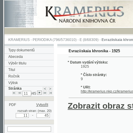
KRAMERIUS
-
PERIODIKA
(796/5736010) -
E
(8/68309) -
Evraziiskaia khronika
(1/2
Typy dokumentů
Evraziiskaia khronika - 1925
Abeceda
* Datum vydání výtisku:
Výběr titulu
1925
Titul
* Číslo stránky:
Ročník
9
Výtisk
* URI:
Stránka
http://kramerius.nkp.cz/kramerius/hand
/45
Zobrazit obraz strá
PDF
Vytvořit
rozsah stran: (max. 20)
-
hledat na aktuální
stránce