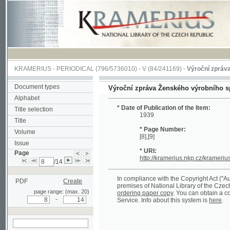
KRAMERIUS
-
PERIODICAL
(796/5736010) -
V
(84/241169) -
Výroční zpráva Žensk
Document types
Výroční zpráva Ženského výrobního spolku č
Alphabet
* Date of Publication of the Item:
Title selection
1939
Title
* Page Number:
Volume
[8],[9]
Issue
* URI:
Page
http://kramerius.nkp.cz/kramerius/hand
/14
In compliance with the Copyright Act ("Autorský 
PDF
Create
premises of National Library of the Czech Republ
page range: (max. 20)
ordering paper copy
. You can obtain a copy of c
-
Service. Info about this system is
here
.
search on actual
page