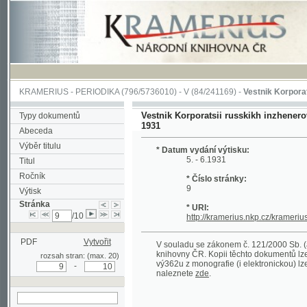
KRAMERIUS
-
PERIODIKA
(796/5736010) -
V
(84/241169) -
Vestnik Korporatsii russ
Vestnik Korporatsii russkikh inzhenerov mekha
Typy dokumentů
1931
Abeceda
Výběr titulu
* Datum vydání výtisku:
5. - 6.1931
Titul
Ročník
* Číslo stránky:
9
Výtisk
Stránka
* URI:
/10
http://kramerius.nkp.cz/kramerius/hand
PDF
Vytvořit
V souladu se zákonem č. 121/2000 Sb. (autorsk
knihovny ČR. Kopii těchto dokumentů lze získat 
rozsah stran: (max. 20)
vý362u z monografie (i elektronickou) lze získa
-
naleznete
zde
.
hledat na aktuální
stránce