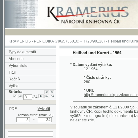
KRAMERIUS
-
PERIODIKA
(796/5736010) -
H
(23/90126) -
Heilbad und Kurort
(1/22
Typy dokumentů
Heilbad und Kurort - 1964
Abeceda
* Datum vydání výtisku:
Výběr titulu
12.1964
Titul
* Číslo stránky:
Ročník
280
Výtisk
* URI:
Stránka
http://kramerius.nkp.cz/kramerius/han
/34
V souladu se zákonem č. 121/2000 Sb. (autorsk
PDF
Vytvořit
knihovny ČR. Kopii těchto dokumentů lze získat 
rozsah stran: (max. 20)
vý362u z monografie (i elektronickou) lze získa
-
naleznete
zde
.
hledat na aktuální
stránce