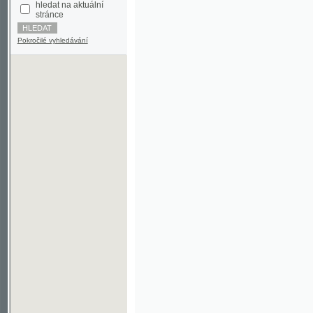
Pokročilé vyhledávání
©2003-2010
Developed
under GNU GPL
by
Qbizm
,
NKČR
and
KNAV