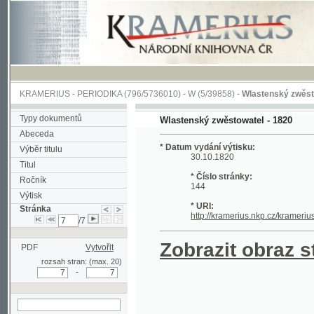
KRAMERIUS
-
PERIODIKA
(796/5736010) -
W
(5/39858) -
Wlastenský zwěstowatel
(
Typy dokumentů
Wlastenský zwěstowatel - 1820
Abeceda
* Datum vydání výtisku:
Výběr titulu
30.10.1820
Titul
* Číslo stránky:
Ročník
144
Výtisk
* URI:
Stránka
http://kramerius.nkp.cz/kramerius/hand
/7
Zobrazit obraz strá
PDF
Vytvořit
rozsah stran: (max. 20)
-
hledat na aktuální
stránce