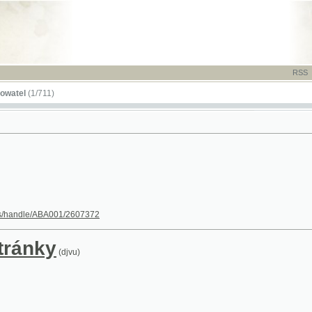
RSS
-
TISK
-
NÁP
1/711)
le/ABA001/2607372
nky
(djvu)