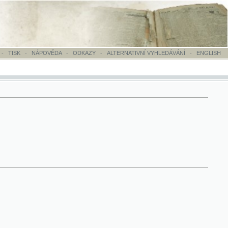
OVĚDA
-
ODKAZY
-
ALTERNATIVNÍ VYHLEDÁVÁNÍ
-
ENGLISH