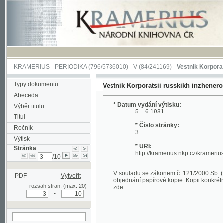
KRAMERIUS
-
PERIODIKA
(796/5736010) -
V
(84/241169) -
Vestnik Korporatsii russ
Typy dokumentů
Vestnik Korporatsii russkikh inzhenerov mekha
Abeceda
* Datum vydání výtisku:
Výběr titulu
5. - 6.1931
Titul
* Číslo stránky:
Ročník
3
Výtisk
* URI:
Stránka
http://kramerius.nkp.cz/kramerius/hand
/10
V souladu se zákonem č. 121/2000 Sb. (autorský
PDF
Vytvořit
objednání papírové kopie
. Kopii konkrétního čl
rozsah stran: (max. 20)
zde
.
-
hledat na aktuální
stránce