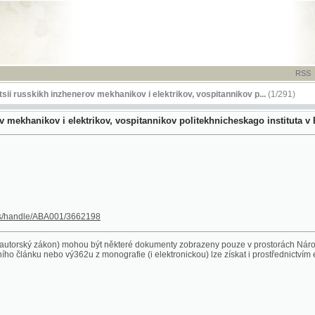
RSS
-
TISK
-
NÁP
kikh inzhenerov mekhanikov i elektrikov, vospitannikov p...
(1/291)
nikov i elektrikov, vospitannikov politekhnicheskago instituta v Prage - 1931
le/ABA001/3662198
 zákon) mohou být některé dokumenty zobrazeny pouze v prostorách Národní knihovny ČR. 
ánku nebo vý362u z monografie (i elektronickou) lze získat i prostřednictvím eDDO (Služby