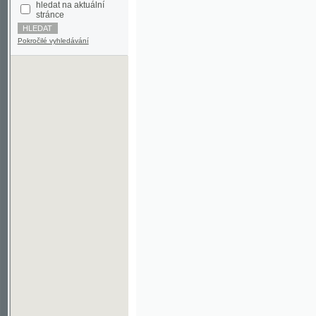
Pokročilé vyhledávání
©2003-2010
Developed
under GNU GPL
by
Qbizm
,
NKČR
and
KNAV