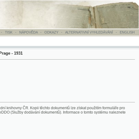
OVĚDA
-
ODKAZY
-
ALTERNATIVNÍ VYHLEDÁVÁNÍ
-
ENGLISH
Kopii těchto dokumentů lze získat použitím formuláře pro
 dodávání dokumentů). Informace o tomto systému naleznete