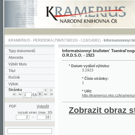
KRAMERIUS
-
PERIODIKA
(796/5736010) -
I
(16/14081) -
Informatsionnyi biulleten' 
Informatsionnyi biulleten' Tsentral'nogo biur
Typy dokumentů
O.R.D.S.O. - 1923
Abeceda
Výběr titulu
* Datum vydání výtisku:
3.1923
Titul
Ročník
* Číslo stránky:
1
Výtisk
Stránka
* URI:
/18
http://kramerius.nkp.cz/kramerius/hand
PDF
Vytvořit
Zobrazit obraz strá
rozsah stran: (max. 20)
-
hledat na aktuální
stránce