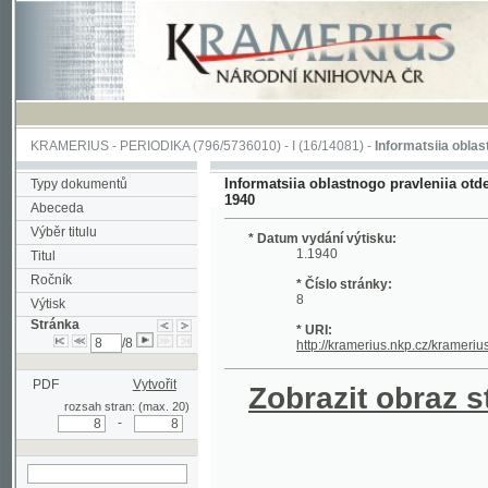
KRAMERIUS
-
PERIODIKA
(796/5736010) -
I
(16/14081) -
Informatsiia oblastnogo pra
Informatsiia oblastnogo pravleniia otdela Obsh
Typy dokumentů
1940
Abeceda
Výběr titulu
* Datum vydání výtisku:
1.1940
Titul
Ročník
* Číslo stránky:
8
Výtisk
Stránka
* URI:
/8
http://kramerius.nkp.cz/kramerius/hand
PDF
Vytvořit
Zobrazit obraz strá
rozsah stran: (max. 20)
-
hledat na aktuální
stránce