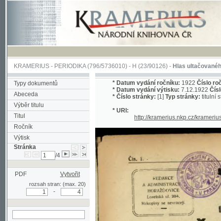
KRAMERIUS
-
PERIODIKA
(796/5736010) -
H
(23/90126) -
Hlas ultačovaného Slova
*
Datum vydání ročníku:
1922
Číslo ročníku:
1
Typy dokumentů
*
Datum vydání výtisku:
7.12.1922
Číslo výtisk
Abeceda
*
Číslo stránky:
[1]
Typ stránky:
titulní strana
Výběr titulu
* URI:
Titul
http://kramerius.nkp.cz/kramerius/han
Ročník
Výtisk
Stránka
/4
PDF
Vytvořit
rozsah stran: (max. 20)
-
hledat na aktuální
stránce