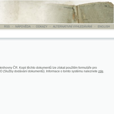
VĚDA
-
ODKAZY
-
ALTERNATIVNÍ VYHLEDÁVÁNÍ
-
ENGLISH
i těchto dokumentů lze získat použitím formuláře pro
dávání dokumentů). Informace o tomto systému naleznete
zde
.