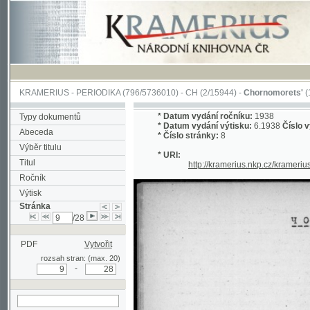
KRAMERIUS
-
PERIODIKA
(796/5736010) -
CH
(2/15944) -
Chornomorets'
(1/115)
*
Datum vydání ročníku:
1938
Typy dokumentů
*
Datum vydání výtisku:
6.1938
Číslo výtisku:
Abeceda
*
Číslo stránky:
8
Výběr titulu
* URI:
Titul
http://kramerius.nkp.cz/kramerius/hand
Ročník
Výtisk
Stránka
/28
PDF
Vytvořit
rozsah stran: (max. 20)
-
hledat na aktuální
stránce