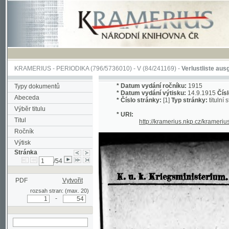
KRAMERIUS
-
PERIODIKA
(796/5736010) -
V
(84/241169) -
Verlustliste ausgegebe
*
Datum vydání ročníku:
1915
Typy dokumentů
*
Datum vydání výtisku:
14.9.1915
Číslo výtisk
Abeceda
*
Číslo stránky:
[1]
Typ stránky:
titulní strana
Výběr titulu
* URI:
Titul
http://kramerius.nkp.cz/kramerius/han
Ročník
Výtisk
Stránka
/54
PDF
Vytvořit
rozsah stran: (max. 20)
-
hledat na aktuální
stránce