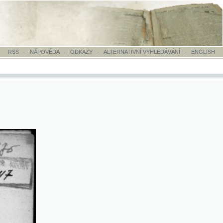
VĚDA
-
ODKAZY
-
ALTERNATIVNÍ VYHLEDÁVÁNÍ
-
ENGLISH