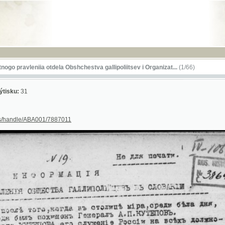
RSS
-
NÁPO
vleniia otdela Obshchestva gallipoliitsev i Organizat...
(1/66)
31
le/ABA001/7887011