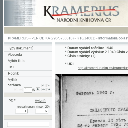
KRAMERIUS
-
PERIODIKA
(796/5736010) -
I
(16/14081) -
Informatsiia oblastnogo pra
*
Datum vydání ročníku:
1940
Typy dokumentů
*
Datum vydání výtisku:
2.1940
Číslo výtisku:
Abeceda
*
Číslo stránky:
(1)
Výběr titulu
* URI:
Titul
http://kramerius.nkp.cz/kramerius/hand
Ročník
Výtisk
Stránka
/6
PDF
Vytvořit
rozsah stran: (max. 20)
-
hledat na aktuální
stránce