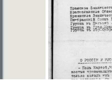
Soubor ke stažení ve formátu djvu
©2003-2010
Developed
under GNU GPL
by
Qbizm
,
NKČR
and
KNAV