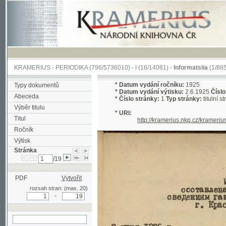
KRAMERIUS
-
PERIODIKA
(796/5736010) -
I
(16/14081) -
Informatsiia
(1/885)
*
Datum vydání ročníku:
1925
Typy dokumentů
*
Datum vydání výtisku:
2.6.1925
Číslo výtisku
Abeceda
*
Číslo stránky:
1
Typ stránky:
titulní strana
Výběr titulu
* URI:
Titul
http://kramerius.nkp.cz/kramerius/han
Ročník
Výtisk
Stránka
/19
PDF
Vytvořit
rozsah stran: (max. 20)
-
hledat na aktuální
stránce