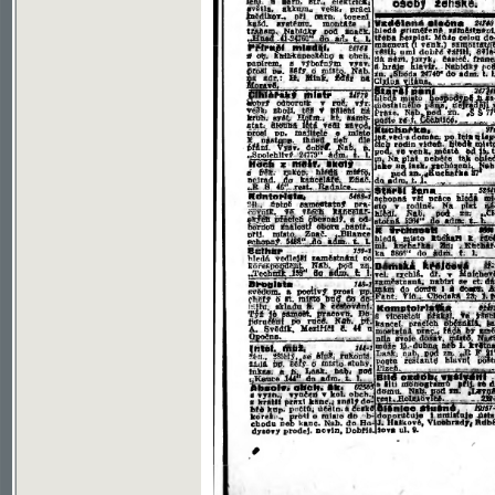
Soubor ke stažení ve formátu djvu