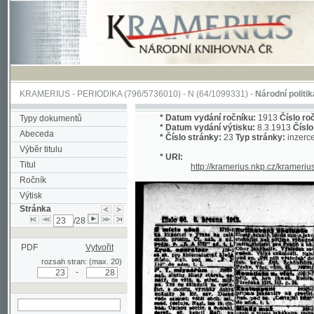
KRAMERIUS
-
PERIODIKA
(796/5736010) -
N
(64/1099331) -
Národní politika
(1/400
*
Datum vydání ročníku:
1913
Číslo ročníku:
3
Typy dokumentů
*
Datum vydání výtisku:
8.3.1913
Číslo výtisku
Abeceda
*
Číslo stránky:
23
Typ stránky:
inzerce
Výběr titulu
* URI:
Titul
http://kramerius.nkp.cz/kramerius/hand
Ročník
Výtisk
Stránka
/28
PDF
Vytvořit
rozsah stran: (max. 20)
-
hledat na aktuální
stránce