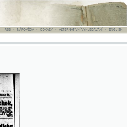
VĚDA
-
ODKAZY
-
ALTERNATIVNÍ VYHLEDÁVÁNÍ
-
ENGLISH