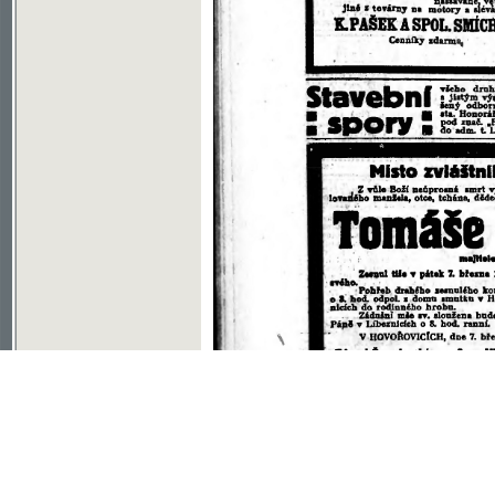
Soubor ke stažení ve formátu djvu
©2003-2010
Developed
under GNU GPL
by
Qbizm
,
NKČR
and
KNAV