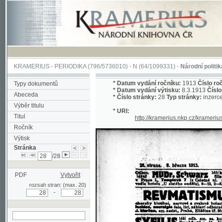
KRAMERIUS
-
PERIODIKA
(796/5736010) -
N
(64/1099331) -
Národní politika
(1/400
*
Datum vydání ročníku:
1913
Číslo ročníku:
3
Typy dokumentů
*
Datum vydání výtisku:
8.3.1913
Číslo výtisku
Abeceda
*
Číslo stránky:
28
Typ stránky:
inzerce
Výběr titulu
* URI:
Titul
http://kramerius.nkp.cz/kramerius/hand
Ročník
Výtisk
Stránka
/28
PDF
Vytvořit
rozsah stran: (max. 20)
-
hledat na aktuální
stránce