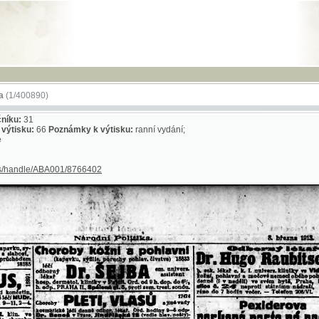
RSS
-
NÁPO
890)
1
:
66
Poznámky k výtisku:
ranní vydání;
le/ABA001/8766402