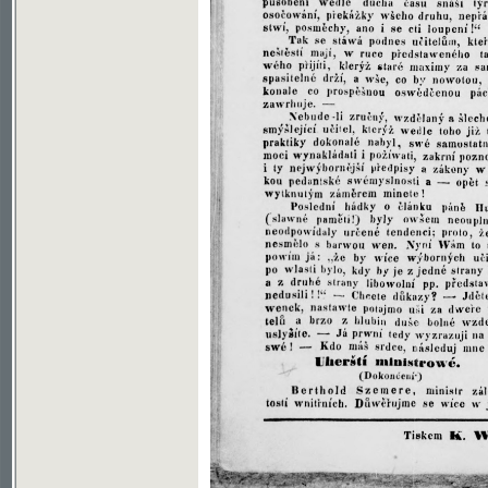
Soubor ke stažení ve formátu djvu