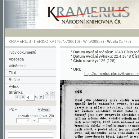
KRAMERIUS
-
PERIODIKA
(796/5736010) -
W
(5/39858) -
Wčela
(1/775)
*
Datum vydání ročníku:
1848
Číslo ročníku:
1
Typy dokumentů
*
Datum vydání výtisku:
22.4.1848
Číslo výtisk
Abeceda
*
Číslo stránky:
126 (128)
Výběr titulu
* URI:
Titul
http://kramerius.nkp.cz/kramerius/hand
Ročník
Výtisk
Stránka
/4
PDF
Vytvořit
rozsah stran: (max. 20)
-
hledat na aktuální
stránce