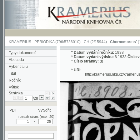
KRAMERIUS
-
PERIODIKA
(796/5736010) -
CH
(2/15944) -
Chornomorets'
(1/115)
*
Datum vydání ročníku:
1938
Typy dokumentů
*
Datum vydání výtisku:
6.1938
Číslo výtisku:
Abeceda
*
Číslo stránky:
(I)
Výběr titulu
* URI:
Titul
http://kramerius.nkp.cz/kramerius/hand
Ročník
Výtisk
Stránka
/28
PDF
Vytvořit
rozsah stran: (max. 20)
-
hledat na aktuální
stránce