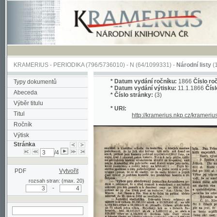
KRAMERIUS
-
PERIODIKA
(796/5736010) -
N
(64/1099331) -
Národní listy
(1/308066
*
Datum vydání ročníku:
1866
Číslo ročníku:
6
Typy dokumentů
*
Datum vydání výtisku:
11.1.1866
Číslo výtisk
Abeceda
*
Číslo stránky:
(3)
Výběr titulu
* URI:
Titul
http://kramerius.nkp.cz/kramerius/hand
Ročník
Výtisk
Stránka
/4
PDF
Vytvořit
rozsah stran: (max. 20)
-
hledat na aktuální
stránce