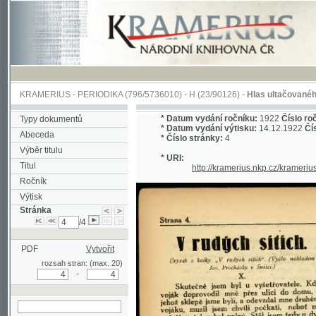
KRAMERIUS
-
PERIODIKA
(796/5736010) -
H
(23/90126) -
Hlas ultačovaného Slova
*
Datum vydání ročníku:
1922
Číslo ročníku:
1
Typy dokumentů
*
Datum vydání výtisku:
14.12.1922
Číslo výti
Abeceda
*
Číslo stránky:
4
Výběr titulu
* URI:
Titul
http://kramerius.nkp.cz/kramerius/han
Ročník
Výtisk
Stránka
/4
PDF
Vytvořit
rozsah stran: (max. 20)
-
hledat na aktuální
stránce