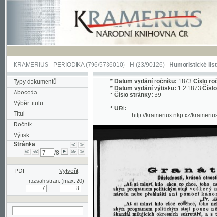
KRAMERIUS
-
PERIODIKA
(796/5736010) -
H
(23/90126) -
Humoristické listy
(1/356
*
Datum vydání ročníku:
1873
Číslo ročníku:
1
Typy dokumentů
*
Datum vydání výtisku:
1.2.1873
Číslo výtisku
Abeceda
*
Číslo stránky:
39
Výběr titulu
* URI:
Titul
http://kramerius.nkp.cz/kramerius/hand
Ročník
Výtisk
Stránka
/8
PDF
Vytvořit
rozsah stran: (max. 20)
-
hledat na aktuální
stránce