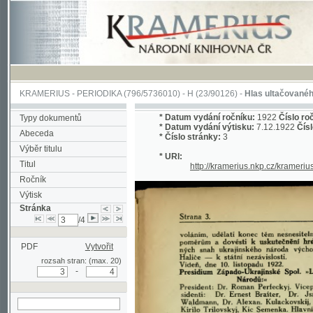
KRAMERIUS
-
PERIODIKA
(796/5736010) -
H
(23/90126) -
Hlas ultačovaného Slova
*
Datum vydání ročníku:
1922
Číslo ročníku:
1
Typy dokumentů
*
Datum vydání výtisku:
7.12.1922
Číslo výtisk
Abeceda
*
Číslo stránky:
3
Výběr titulu
* URI:
Titul
http://kramerius.nkp.cz/kramerius/han
Ročník
Výtisk
Stránka
/4
PDF
Vytvořit
rozsah stran: (max. 20)
-
hledat na aktuální
stránce