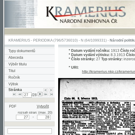
KRAMERIUS
-
PERIODIKA
(796/5736010) -
N
(64/1099331) -
Národní politika
(1/400
*
Datum vydání ročníku:
1913
Číslo ročníku:
3
Typy dokumentů
*
Datum vydání výtisku:
8.3.1913
Číslo výtisku
Abeceda
*
Číslo stránky:
27
Typ stránky:
inzerce
Výběr titulu
* URI:
Titul
http://kramerius.nkp.cz/kramerius/hand
Ročník
Výtisk
Stránka
/28
PDF
Vytvořit
rozsah stran: (max. 20)
-
hledat na aktuální
stránce