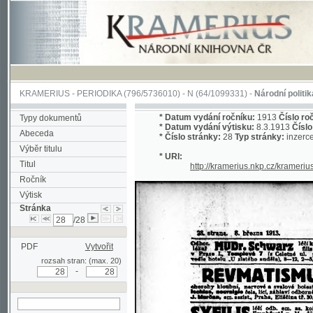
KRAMERIUS
-
PERIODIKA
(796/5736010) -
N
(64/1099331) -
Národní politika
(1/400
*
Datum vydání ročníku:
1913
Číslo ročníku:
3
Typy dokumentů
*
Datum vydání výtisku:
8.3.1913
Číslo výtisku
Abeceda
*
Číslo stránky:
28
Typ stránky:
inzerce
Výběr titulu
* URI:
Titul
http://kramerius.nkp.cz/kramerius/hand
Ročník
Výtisk
Stránka
/28
PDF
Vytvořit
rozsah stran: (max. 20)
-
hledat na aktuální
stránce