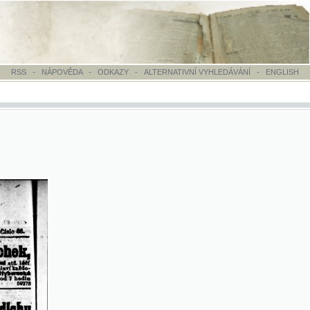
VĚDA
-
ODKAZY
-
ALTERNATIVNÍ VYHLEDÁVÁNÍ
-
ENGLISH