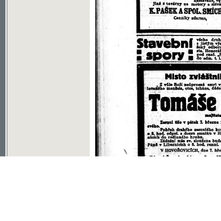
Soubor ke stažení ve formátu djvu
©2003-2010
Developed
under GNU GPL
by
Qbizm
,
NKČR
and
KNAV