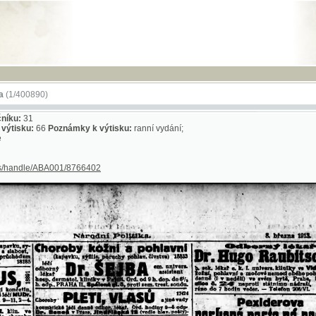
RSS
-
NÁPO
890)
1
:
66
Poznámky k výtisku:
ranní vydání;
le/ABA001/8766402