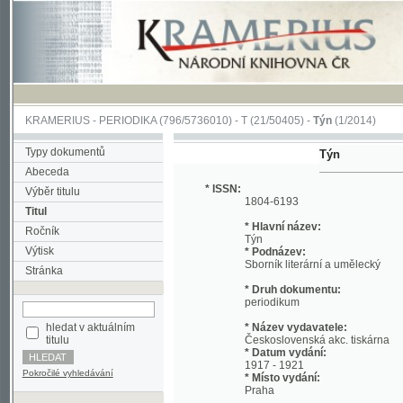
KRAMERIUS
-
PERIODIKA
(796/5736010) -
T
(21/50405) -
Týn
(1/2014)
Typy dokumentů
Týn
Abeceda
* ISSN:
Výběr titulu
1804-6193
Titul
* Hlavní název:
Ročník
Týn
Výtisk
* Podnázev:
Sborník literární a umělecký
Stránka
* Druh dokumentu:
periodikum
hledat v aktuálním
* Název vydavatele:
titulu
Československá akc. tiskárna
* Datum vydání:
1917 - 1921
Pokročilé vyhledávání
* Místo vydání:
Praha
* Jazyk:
cze