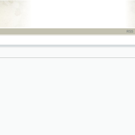
RSS
-
TISK
-
NÁP