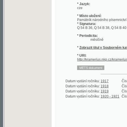
* Místo uložení:
Památník národního písemnictví - kniho
* Signatura:
Q 54 B 36, Q 54 B 38, Q 54 B 40 - Q 54 
* Periodicita:
měsíčně
*
Zobrazit titul v Souborném katalogu 
* URI:
http://kramerius.nkp.cz/kramerius/han
Datum vydání ročníku:
1917
Číslo roční
Datum vydání ročníku:
1918
Číslo roční
Datum vydání ročníku:
1919
Číslo roční
Datum vydání ročníku:
1920 - 1921
Číslo roční
©2003-2010
Developed
under GNU GPL
by
Qbizm
,
NKČR
and
KNAV