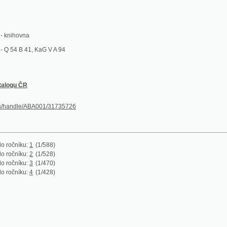
vna
B 41, KaG V A 94
ČR
dle/ABA001/31735726
ku:
1
(1/588)
ku:
2
(1/528)
ku:
3
(1/470)
ku:
4
(1/428)