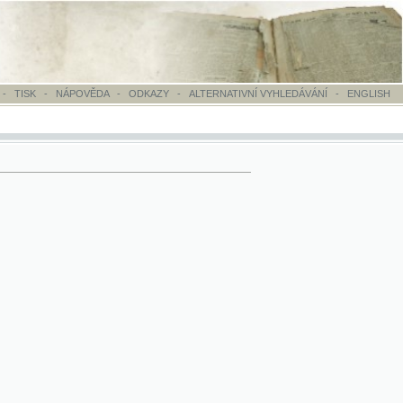
OVĚDA
-
ODKAZY
-
ALTERNATIVNÍ VYHLEDÁVÁNÍ
-
ENGLISH