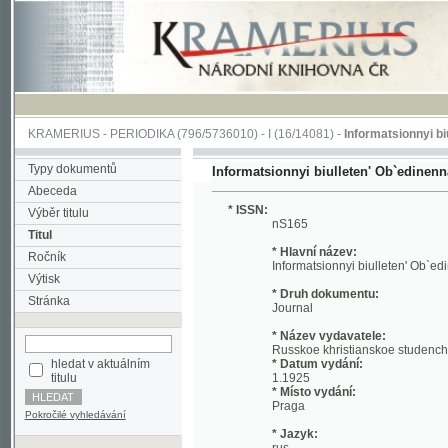
KRAMERIUS
-
PERIODIKA
(796/5736010) -
I
(16/14081) -
Informatsionnyi biulleten
Typy dokumentů
Informatsionnyi biulleten' Ob`edinennago ko
Abeceda
* ISSN:
Výběr titulu
nS165
Titul
* Hlavní název:
Ročník
Informatsionnyi biulleten' Ob`edinennag
Výtisk
* Druh dokumentu:
Stránka
Journal
* Název vydavatele:
Russkoe khristianskoe studencheskoe d
hledat v aktuálním
* Datum vydání:
titulu
1.1925
* Místo vydání:
Praga
Pokročilé vyhledávání
* Jazyk:
rus
* Poznámky:
No reference about volume Included: 19