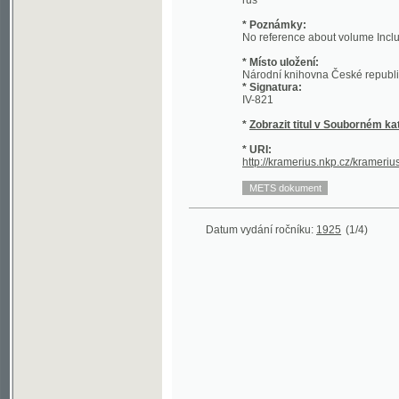
* Místo uložení:
Národní knihovna České republiky - Sl
* Signatura:
IV-821
*
Zobrazit titul v Souborném katalogu 
* URI:
http://kramerius.nkp.cz/kramerius/hand
Datum vydání ročníku:
1925
(1/4)