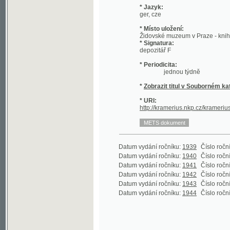
* Místo uložení:
Židovské muzeum v Praze - knihovna
* Signatura:
depozitář F
* Periodicita:
jednou týdně
*
Zobrazit titul v Souborném katalogu 
* URI:
http://kramerius.nkp.cz/kramerius/han
Datum vydání ročníku:
1939
Číslo ročníku:
1
(1
Datum vydání ročníku:
1940
Číslo ročníku:
2
(1
Datum vydání ročníku:
1941
Číslo ročníku:
3
(1
Datum vydání ročníku:
1942
Číslo ročníku:
4
(1
Datum vydání ročníku:
1943
Číslo ročníku:
5
(1
Datum vydání ročníku:
1944
Číslo ročníku:
6
(1