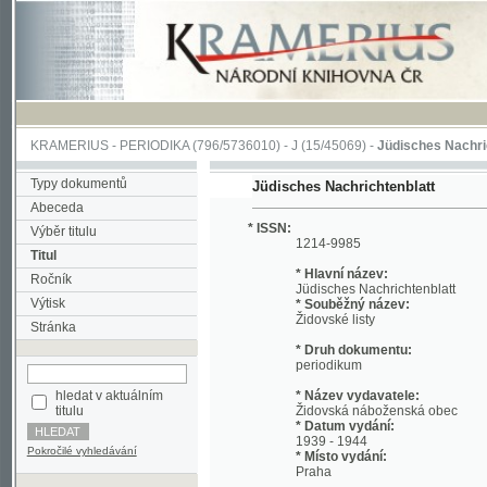
KRAMERIUS
-
PERIODIKA
(796/5736010) -
J
(15/45069) -
Jüdisches Nachrichtenbla
Typy dokumentů
Jüdisches Nachrichtenblatt
Abeceda
* ISSN:
Výběr titulu
1214-9985
Titul
* Hlavní název:
Ročník
Jüdisches Nachrichtenblatt
Výtisk
* Souběžný název:
Židovské listy
Stránka
* Druh dokumentu:
periodikum
hledat v aktuálním
* Název vydavatele:
titulu
Židovská náboženská obec
* Datum vydání:
1939 - 1944
Pokročilé vyhledávání
* Místo vydání:
Praha
* Jazyk:
ger, cze