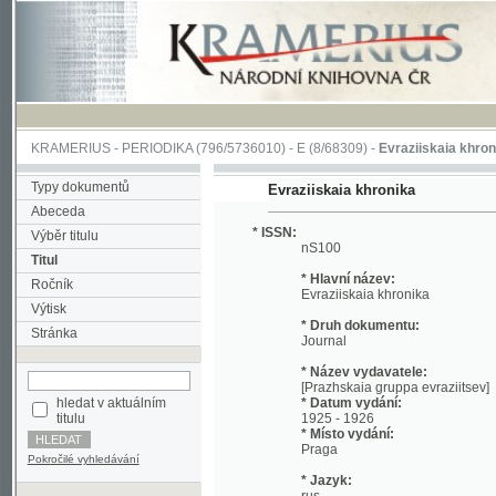
KRAMERIUS
-
PERIODIKA
(796/5736010) -
E
(8/68309) -
Evraziiskaia khronika
(1/2
Typy dokumentů
Evraziiskaia khronika
Abeceda
* ISSN:
Výběr titulu
nS100
Titul
* Hlavní název:
Ročník
Evraziiskaia khronika
Výtisk
* Druh dokumentu:
Stránka
Journal
* Název vydavatele:
[Prazhskaia gruppa evraziitsev]
hledat v aktuálním
* Datum vydání:
titulu
1925 - 1926
* Místo vydání:
Praga
Pokročilé vyhledávání
* Jazyk:
rus
* Poznámky:
No reference about volume Included: 1925