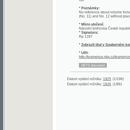
(No. 11) and No. 12 without place
* Místo uložení:
Národní knihovna České republiky - Sl
* Signatura:
Rp 1287
*
Zobrazit titul v Souborném katalogu 
* URI:
http://kramerius.nkp.cz/kramerius/hand
Datum vydání ročníku:
1925
(1/196)
Datum vydání ročníku:
1926
(1/86)