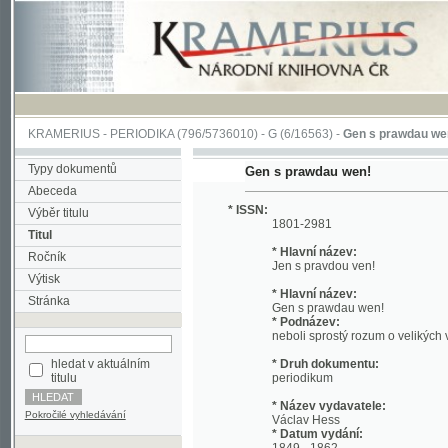
KRAMERIUS
-
PERIODIKA
(796/5736010) -
G
(6/16563) -
Gen s prawdau wen!
(1/11
Typy dokumentů
Gen s prawdau wen!
Abeceda
* ISSN:
Výběr titulu
1801-2981
Titul
* Hlavní název:
Ročník
Jen s pravdou ven!
Výtisk
* Hlavní název:
Stránka
Gen s prawdau wen!
* Podnázev:
neboli sprostý rozum o velikých věcech
hledat v aktuálním
* Druh dokumentu:
titulu
periodikum
* Název vydavatele:
Pokročilé vyhledávání
Václav Hess
* Datum vydání:
1849 - 1862
* Místo vydání:
Praha