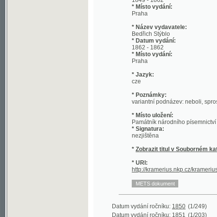
* Název vydavatele:
Bedřich Stýblo
* Datum vydání:
1862 - 1862
* Místo vydání:
Praha
* Jazyk:
cze
* Poznámky:
variantní podnázev: neboli, sprostý rozu
* Místo uložení:
Památník národního písemnictví - kniho
* Signatura:
nezjištěna
*
Zobrazit titul v Souborném katalogu 
* URI:
http://kramerius.nkp.cz/kramerius/hand
Datum vydání ročníku:
1850
(1/249)
Datum vydání ročníku:
1851
(1/203)
Datum vydání ročníku:
1852
(1/348)
Datum vydání ročníku:
1862
(1/378)