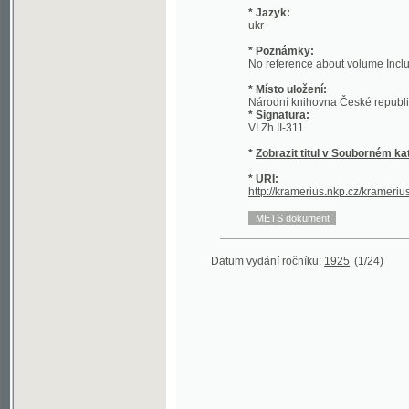
* Poznámky:
No reference about volume Included: 192
* Místo uložení:
Národní knihovna České republiky - Sl
* Signatura:
VI Zh II-311
*
Zobrazit titul v Souborném katalogu 
* URI:
http://kramerius.nkp.cz/kramerius/hand
Datum vydání ročníku:
1925
(1/24)