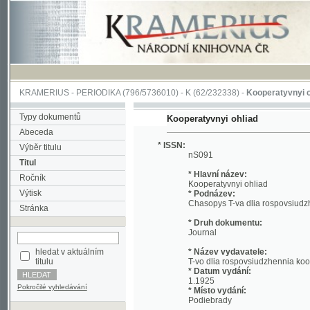
KRAMERIUS
-
PERIODIKA
(796/5736010) -
K
(62/232338) -
Kooperatyvnyi ohliad
(1
Typy dokumentů
Kooperatyvnyi ohliad
Abeceda
* ISSN:
Výběr titulu
nS091
Titul
* Hlavní název:
Ročník
Kooperatyvnyi ohliad
Výtisk
* Podnázev:
Chasopys T-va dlia rospovsiudzhennia k
Stránka
* Druh dokumentu:
Journal
hledat v aktuálním
* Název vydavatele:
titulu
T-vo dlia rospovsiudzhennia kooperatyv
* Datum vydání:
1.1925
Pokročilé vyhledávání
* Místo vydání:
Podiebrady
* Jazyk:
ukr