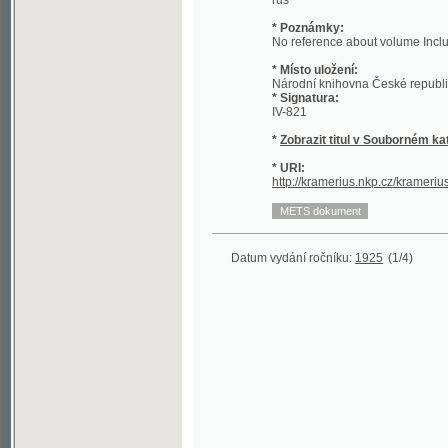
* Místo uložení:
Národní knihovna České republiky - Sl
* Signatura:
IV-821
*
Zobrazit titul v Souborném katalogu 
* URI:
http://kramerius.nkp.cz/kramerius/hand
Datum vydání ročníku:
1925
(1/4)