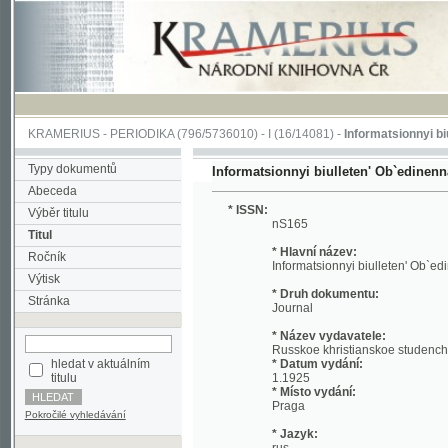
KRAMERIUS
-
PERIODIKA
(796/5736010) -
I
(16/14081) -
Informatsionnyi biulleten
Typy dokumentů
Informatsionnyi biulleten' Ob`edinennago ko
Abeceda
* ISSN:
Výběr titulu
nS165
Titul
* Hlavní název:
Ročník
Informatsionnyi biulleten' Ob`edinennag
Výtisk
* Druh dokumentu:
Stránka
Journal
* Název vydavatele:
Russkoe khristianskoe studencheskoe d
hledat v aktuálním
* Datum vydání:
titulu
1.1925
* Místo vydání:
Praga
Pokročilé vyhledávání
* Jazyk:
rus
* Poznámky:
No reference about volume Included: 19