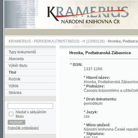
KRAMERIUS
-
PERIODIKA
(796/5736010) -
H
(23/90126) -
Hronka, Podtatranská Z
Typy dokumentů
Hronka, Podtatranská Zábavnice
Abeceda
* ISSN:
Výběr titulu
1337-1266
Titul
* Hlavní název:
Ročník
Hronka, Podtatranská Zábavnice
Výtisk
* Podnázev:
Časopis krásomilého a užitečného čtení
Stránka
* Druh dokumentu:
periodikum
hledat v aktuálním
* Jazyk:
titulu
cze
* Místo uložení:
Pokročilé vyhledávání
Národní knihovna České republiky
* Signatura:
54E 745
*
Zobrazit titul v Souborném katalogu 