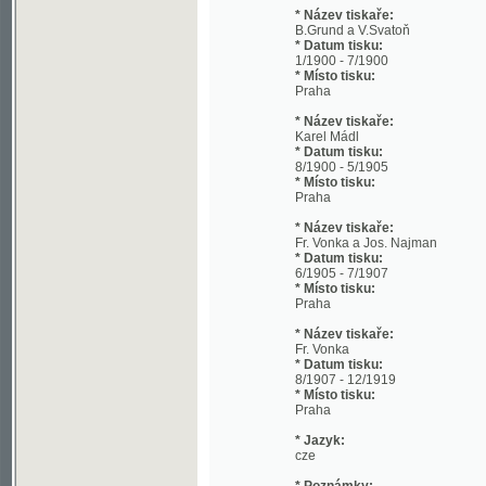
1/1900 - 7/1900
* Místo tisku:
Praha
* Název tiskaře:
Karel Mádl
* Datum tisku:
8/1900 - 5/1905
* Místo tisku:
Praha
* Název tiskaře:
Fr. Vonka a Jos. Najman
* Datum tisku:
6/1905 - 7/1907
* Místo tisku:
Praha
* Název tiskaře:
Fr. Vonka
* Datum tisku:
8/1907 - 12/1919
* Místo tisku:
Praha
* Jazyk:
cze
* Poznámky:
od ledna 1908 do konce roku 1914 vycház
* Místo uložení:
Státní technická knihovna
* Signatura:
54 A 659, 54 B 1585, II C 1879