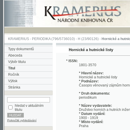
KRAMERIUS
-
PERIODIKA
(796/5736010) -
H
(23/90126) -
Hornické a hutnické listy
Typy dokumentů
Hornické a hutnické listy
Abeceda
* ISSN:
Výběr titulu
1801-3570
Titul
* Hlavní název:
Ročník
Hornické a hutnické listy
Výtisk
* Podnázev:
Časopis věnovaný zájmům hornictva a h
Stránka
* Druh dokumentu:
periodikum
hledat v aktuálním
* Název vydavatele:
titulu
Družstvo horních a hutních inženýrů v P
* Datum vydání:
1900 - 1919
Pokročilé vyhledávání
* Místo vydání:
Praha
* Název tiskaře:
B.Grund a V.Svatoň
* Datum tisku: