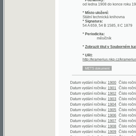
* Periodicita:
měsíčník
*
Zobrazit titul v Souborném katalogu 
* URI:
http://kramerius.nkp.cz/kramerius/hand
Datum vydání ročníku:
1900
Číslo ročníku:
1
(
Datum vydání ročníku:
1901
Číslo ročníku:
2
(
Datum vydání ročníku:
1902
Číslo ročníku:
3
(
Datum vydání ročníku:
1903
Číslo ročníku:
4
(
Datum vydání ročníku:
1904
Číslo ročníku:
5
(
Datum vydání ročníku:
1905
Číslo ročníku:
6
(
Datum vydání ročníku:
1906
Číslo ročníku:
7
(
Datum vydání ročníku:
1907
Číslo ročníku:
8
(
Datum vydání ročníku:
1908
Číslo ročníku:
9
(
Datum vydání ročníku:
1909
Číslo ročníku:
10
(
Datum vydání ročníku:
1910
Číslo ročníku:
11
(
Datum vydání ročníku:
1911
Číslo ročníku:
12
(
Datum vydání ročníku:
1912
Číslo ročníku:
13
(
Datum vydání ročníku:
1913
Číslo ročníku:
14
(
Datum vydání ročníku:
1914
Číslo ročníku:
15
(
Datum vydání ročníku:
1915
Číslo ročníku:
16
(
Datum vydání ročníku:
1916
Číslo ročníku:
17
(
Datum vydání ročníku:
1917
Číslo ročníku:
18
(