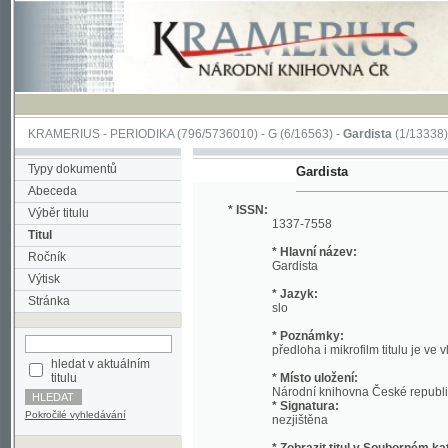
KRAMERIUS
-
PERIODIKA
(796/5736010) -
G
(6/16563) -
Gardista
(1/13338)
Typy dokumentů
Gardista
Abeceda
* ISSN:
Výběr titulu
1337-7558
Titul
* Hlavní název:
Ročník
Gardista
Výtisk
* Jazyk:
Stránka
slo
* Poznámky:
předloha i mikrofilm titulu je ve vlastnic
hledat v aktuálním
titulu
* Místo uložení:
Národní knihovna České republiky
* Signatura:
Pokročilé vyhledávání
nezjištěna
*
Zobrazit titul v Souborném katalogu 
* URI:
http://kramerius.nkp.cz/kramerius/hand