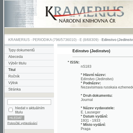
KRAMERIUS
-
PERIODIKA
(796/5736010) -
E
(8/68309) -
Edinstvo (Jedinstvo)
(1/42
Typy dokumentů
Edinstvo (Jedinstvo)
Abeceda
* ISSN:
Výběr titulu
nS183
Titul
* Hlavní název:
Ročník
Edinstvo (Jedinstvo)
Výtisk
* Podnázev:
Nezavisimaia russkaia ezhenedelnaia g
Stránka
* Druh dokumentu:
Journal
hledat v aktuálním
* Název vydavatele:
titulu
E. Lauseger
* Datum vydání:
1931 - 1933
Pokročilé vyhledávání
* Místo vydání:
Praga
* Jazyk:
rus