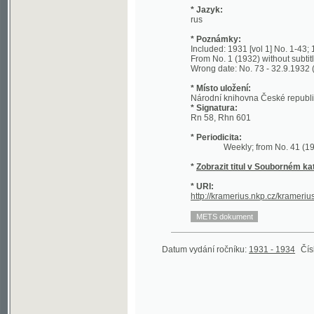
* Poznámky:
Included: 1931 [vol 1] No. 1-43; 1932 v
From No. 1 (1932) without subtitle; The 
Wrong date: No. 73 - 32.9.1932 (30.9.19
* Místo uložení:
Národní knihovna České republiky - Sl
* Signatura:
Rn 58, Rhn 601
* Periodicita:
Weekly; from No. 41 (1932) sem
*
Zobrazit titul v Souborném katalogu 
* URI:
http://kramerius.nkp.cz/kramerius/hand
Datum vydání ročníku:
1931 - 1934
Číslo roční