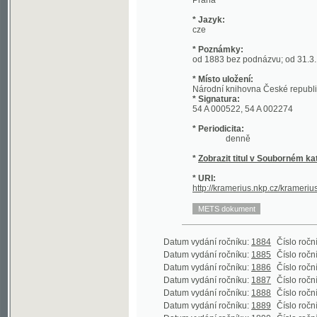
* Místo uložení:
Národní knihovna České republiky
* Signatura:
54 A 000522, 54 A 002274
* Periodicita:
denně
*
Zobrazit titul v Souborném katalogu 
* URI:
http://kramerius.nkp.cz/kramerius/hand
Datum vydání ročníku:
1884
Číslo ročníku:
2
(
Datum vydání ročníku:
1885
Číslo ročníku:
3
(
Datum vydání ročníku:
1886
Číslo ročníku:
4
Datum vydání ročníku:
1887
Číslo ročníku:
5
Datum vydání ročníku:
1888
Číslo ročníku:
6
Datum vydání ročníku:
1889
Číslo ročníku:
7
Datum vydání ročníku:
1890
Číslo ročníku:
8
Datum vydání ročníku:
1891
Číslo ročníku:
9
Datum vydání ročníku:
1892
Číslo ročníku:
10
Datum vydání ročníku:
1893
Číslo ročníku:
11
Datum vydání ročníku:
1894
Číslo ročníku:
12
Datum vydání ročníku:
1895
Číslo ročníku:
13
Datum vydání ročníku:
1896
Číslo ročníku:
14
Datum vydání ročníku:
1897
Číslo ročníku:
15