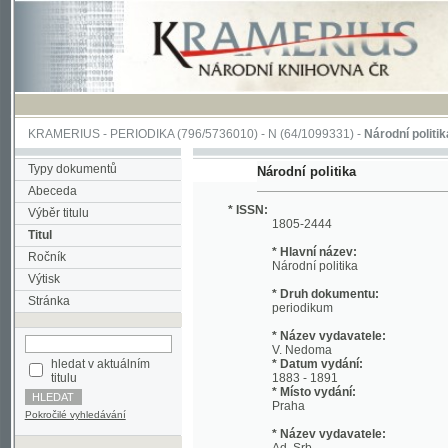
KRAMERIUS
-
PERIODIKA
(796/5736010) -
N
(64/1099331) -
Národní politika
(1/400
Typy dokumentů
Národní politika
Abeceda
* ISSN:
Výběr titulu
1805-2444
Titul
* Hlavní název:
Ročník
Národní politika
Výtisk
* Druh dokumentu:
Stránka
periodikum
* Název vydavatele:
V. Nedoma
hledat v aktuálním
* Datum vydání:
titulu
1883 - 1891
* Místo vydání:
Praha
Pokročilé vyhledávání
* Název vydavatele:
Ad. Srb
* Datum vydání:
1892 - 1893
* Místo vydání: