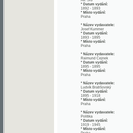
Praha
* Název vydavatele:
Josef Kummer
* Datum vydání:
1893 - 1895
* Místo vydání:
Praha
* Název vydavatele:
Raimund Cejnek
* Datum vydání:
1895 - 1895
* Místo vydání:
Praha
* Název vydavatele:
Ludvík Bratršovský
* Datum vydání:
1895 - 1918
* Místo vydání:
Praha
* Název vydavatele:
Politika
* Datum vydání:
1919 - 1945
* Místo vydání:
Praha
* Jazyk:
cze
* Poznámky:
od 1883 bez podnázvu; od 31.3.1939 s p