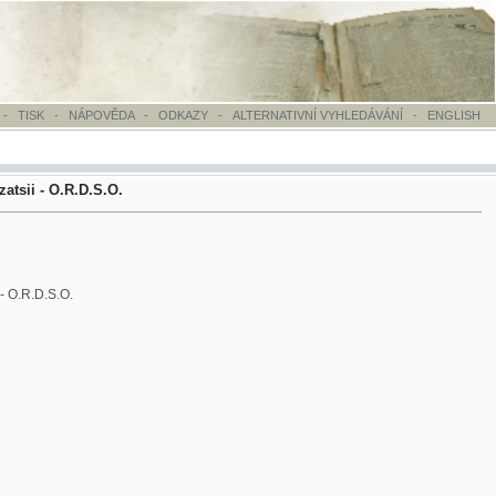
OVĚDA
-
ODKAZY
-
ALTERNATIVNÍ VYHLEDÁVÁNÍ
-
ENGLISH
S.O.