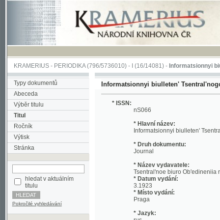
KRAMERIUS
-
PERIODIKA
(796/5736010) -
I
(16/14081) -
Informatsionnyi biulleten' 
Typy dokumentů
Informatsionnyi biulleten' Tsentral'nogo biur
Abeceda
* ISSN:
Výběr titulu
nS066
Titul
* Hlavní název:
Ročník
Informatsionnyi biulleten' Tsentral'nogo
Výtisk
* Druh dokumentu:
Stránka
Journal
* Název vydavatele:
Tsentral'noe biuro Ob'edineniia russkikh
hledat v aktuálním
* Datum vydání:
titulu
3.1923
* Místo vydání:
Praga
Pokročilé vyhledávání
* Jazyk:
rus
* Poznámky:
No reference about volume Included: 19