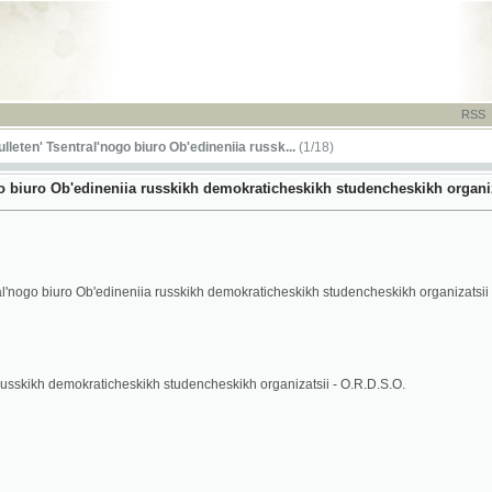
RSS
-
TISK
-
NÁP
Tsentral'nogo biuro Ob'edineniia russk...
(1/18)
o Ob'edineniia russkikh demokraticheskikh studencheskikh organizatsii - O.R.D.
 biuro Ob'edineniia russkikh demokraticheskikh studencheskikh organizatsii - O.R.D.S.O.
 demokraticheskikh studencheskikh organizatsii - O.R.D.S.O.
23 No. 1