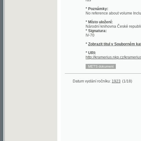
* Místo uložení:
Národní knihovna České republiky - Sl
* Signatura:
IV-70
*
Zobrazit titul v Souborném katalogu 
* URI:
http://kramerius.nkp.cz/kramerius/hand
Datum vydání ročníku:
1923
(1/18)
©2003-2010
Developed
under GNU GPL
by
Qbizm
,
NKČR
and
KNAV