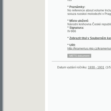
soiuza russkoi molodezhi v Prage
* Místo uložení:
Národní knihovna České republiky - Sl
* Signatura:
IV-966
*
Zobrazit titul v Souborném katalogu 
* URI:
http://kramerius.nkp.cz/kramerius/hand
Datum vydání ročníku:
1930 - 1931
(1/5)