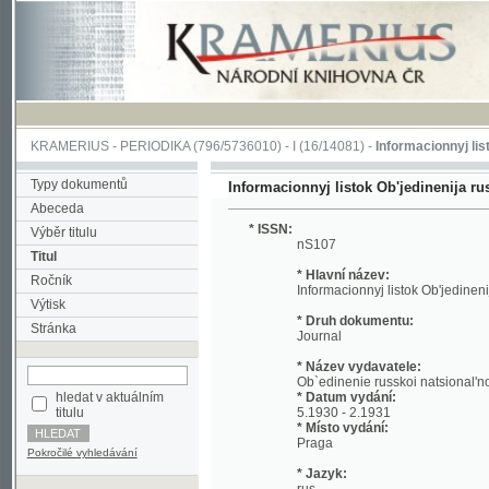
KRAMERIUS
-
PERIODIKA
(796/5736010) -
I
(16/14081) -
Informacionnyj listok Ob'je
Typy dokumentů
Informacionnyj listok Ob'jedinenija russkoj 
Abeceda
* ISSN:
Výběr titulu
nS107
Titul
* Hlavní název:
Ročník
Informacionnyj listok Ob'jedinenija russ
Výtisk
* Druh dokumentu:
Stránka
Journal
* Název vydavatele:
Ob`edinenie russkoi natsional'noi molod
hledat v aktuálním
* Datum vydání:
titulu
5.1930 - 2.1931
* Místo vydání:
Praga
Pokročilé vyhledávání
* Jazyk:
rus
* Poznámky:
No reference about volume Included: 1930