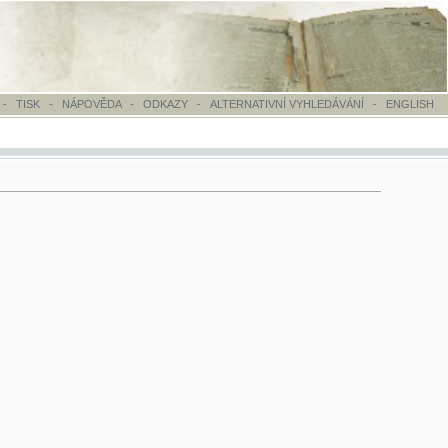
OVĚDA
-
ODKAZY
-
ALTERNATIVNÍ VYHLEDÁVÁNÍ
-
ENGLISH