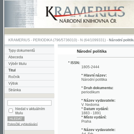
KRAMERIUS
-
PERIODIKA
(796/5736010) -
N
(64/1099331) -
Národní politika
(1/400
Typy dokumentů
Národní politika
Abeceda
* ISSN:
Výběr titulu
1805-2444
Titul
* Hlavní název:
Ročník
Národní politika
Výtisk
* Druh dokumentu:
Stránka
periodikum
* Název vydavatele:
V. Nedoma
hledat v aktuálním
* Datum vydání:
titulu
1883 - 1891
* Místo vydání:
Praha
Pokročilé vyhledávání
* Název vydavatele:
Ad. Srb
* Datum vydání:
1892 - 1893
* Místo vydání: