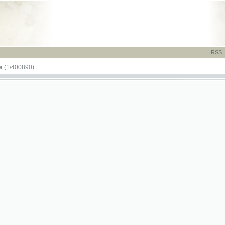
RSS
-
TISK
-
NÁP
890)