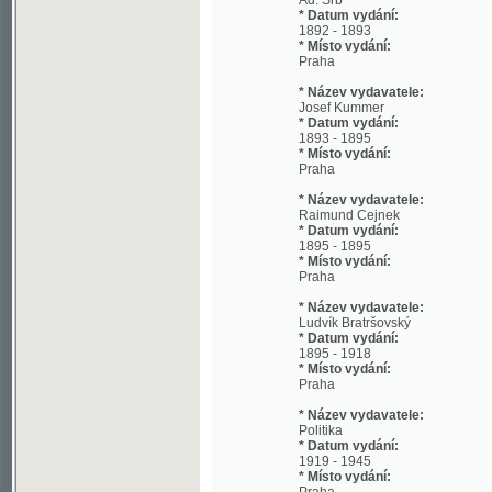
Praha
* Název vydavatele:
Josef Kummer
* Datum vydání:
1893 - 1895
* Místo vydání:
Praha
* Název vydavatele:
Raimund Cejnek
* Datum vydání:
1895 - 1895
* Místo vydání:
Praha
* Název vydavatele:
Ludvík Bratršovský
* Datum vydání:
1895 - 1918
* Místo vydání:
Praha
* Název vydavatele:
Politika
* Datum vydání:
1919 - 1945
* Místo vydání:
Praha
* Jazyk:
cze
* Poznámky:
od 1883 bez podnázvu; od 31.3.1939 s p