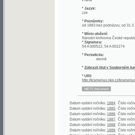
* Místo uložení:
Národní knihovna České republiky
* Signatura:
54 A 000522, 54 A 002274
* Periodicita:
denně
*
Zobrazit titul v Souborném katalogu 
* URI:
http://kramerius.nkp.cz/kramerius/hand
Datum vydání ročníku:
1884
Číslo ročníku:
2
(
Datum vydání ročníku:
1885
Číslo ročníku:
3
(
Datum vydání ročníku:
1886
Číslo ročníku:
4
Datum vydání ročníku:
1887
Číslo ročníku:
5
Datum vydání ročníku:
1888
Číslo ročníku:
6
Datum vydání ročníku:
1889
Číslo ročníku:
7
Datum vydání ročníku:
1890
Číslo ročníku:
8
Datum vydání ročníku:
1891
Číslo ročníku:
9
Datum vydání ročníku:
1892
Číslo ročníku:
10
Datum vydání ročníku:
1893
Číslo ročníku:
11
Datum vydání ročníku:
1894
Číslo ročníku:
12
Datum vydání ročníku:
1895
Číslo ročníku:
13
Datum vydání ročníku:
1896
Číslo ročníku:
14
Datum vydání ročníku:
1897
Číslo ročníku:
15