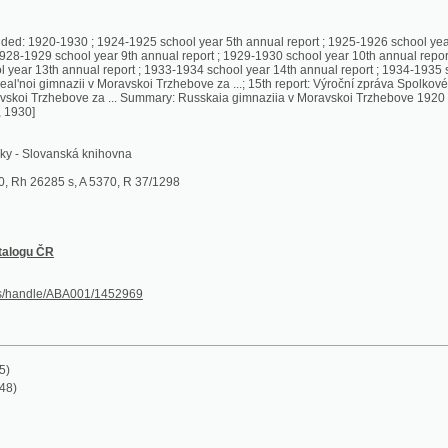
29 school year 9th annual report ; 1929-1930 school year 10th annual report ; 1930-1931 sc
th annual report ; 1933-1934 school year 14th annual report ; 1934-1935 school year 15th a
 gimnazii v Moravskoi Trzhebove za ...; 15th report: Výroční zpráva Spolkového ruského re
zhebove za ... Summary: Russkaia gimnaziia v Moravskoi Trzhebove 1920 - 1930 god : iubilei
ovanská knihovna
85 s, A 5370, R 37/1298
ČR
le/ABA001/1452969