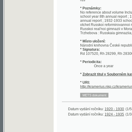
school year 8th annual report ; 1928-19
annual report ; 1932-1933 school year 13
otchet Russkoi reformirovannoi real'noi
Russkoi real'noi gimnazii v Moravskoi Tr
Trzhebova : Russkaia gimnaziia, 1930]
* Místo uložení:
Národní knihovna České republiky - Sl
* Signatura:
Rd 107520, Rh 28299, Rh 28300, Rh 262
* Periodicita:
Once a year
*
Zobrazit titul v Souborném katalogu 
* URI:
http://kramerius.nkp.cz/kramerius/hand
Datum vydání ročníku:
1920 - 1930
(1/55)
Datum vydání ročníku:
1924 - 1935
(1/348)
©2003-2010
Developed
under GNU GPL
by
Qbizm
,
NKČR
and
KNAV