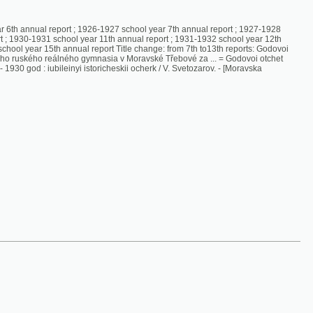
hool year 11th annual report ; 1931-1932 school year 12th
nnual report Title change: from 7th to13th reports: Godovoi
álného gymnasia v Moravské Třebové za ... = Godovoi otchet
nyi istoricheskii ocherk / V. Svetozarov. - [Moravska