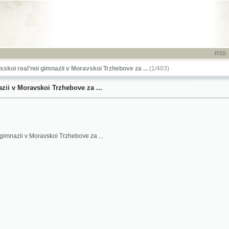
RSS
-
TISK
-
NÁP
l'noi gimnazii v Moravskoi Trzhebove za ...
(1/403)
oravskoi Trzhebove za ...
 v Moravskoi Trzhebove za ...
0-1930 ; 1924-1925 school year 5th annual report ; 1925-1926 school year 6th annual repo