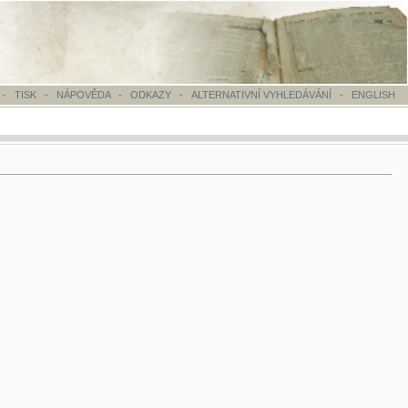
OVĚDA
-
ODKAZY
-
ALTERNATIVNÍ VYHLEDÁVÁNÍ
-
ENGLISH
rt ; 1926-1927 school year 7th annual report ; 1927-1928