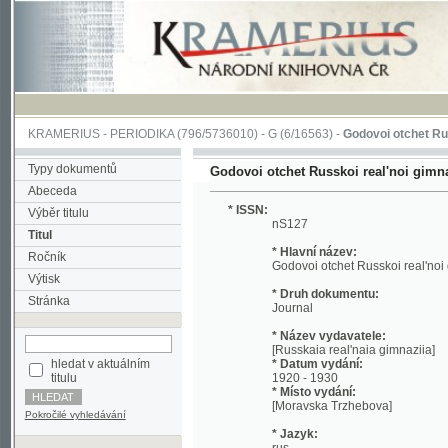
KRAMERIUS
-
PERIODIKA
(796/5736010) -
G
(6/16563) -
Godovoi otchet Russkoi rea
Typy dokumentů
Godovoi otchet Russkoi real'noi gimnazii v M
Abeceda
* ISSN:
Výběr titulu
nS127
Titul
* Hlavní název:
Ročník
Godovoi otchet Russkoi real'noi gimnazii
Výtisk
* Druh dokumentu:
Stránka
Journal
* Název vydavatele:
[Russkaia real'naia gimnaziia]
hledat v aktuálním
* Datum vydání:
titulu
1920 - 1930
* Místo vydání:
[Moravska Trzhebova]
Pokročilé vyhledávání
* Jazyk:
rus
* Poznámky:
No reference about volume Included: 192