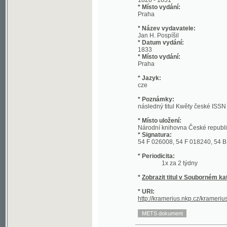
* Název vydavatele:
Jan H. Pospíšil
* Datum vydání:
1833
* Místo vydání:
Praha
* Jazyk:
cze
* Poznámky:
následný titul Kwěty české ISSN 1801-2
* Místo uložení:
Národní knihovna České republiky
* Signatura:
54 F 026008, 54 F 018240, 54 B 000148
* Periodicita:
1x za 2 týdny
*
Zobrazit titul v Souborném katalogu 
* URI:
http://kramerius.nkp.cz/kramerius/han
Datum vydání ročníku:
1828
(1/129)
Datum vydání ročníku:
1829
(1/268)
Datum vydání ročníku:
1830
(1/304)
©2003-2010
Developed
under GNU GPL
Datum vydání ročníku:
1831
(1/306)
by
Qbizm
,
NKČR
and
KNAV