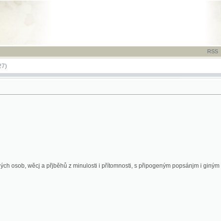
RSS
-
TISK
-
NÁP
, wěcj a přjběhů z minulosti i přítomnosti, s připogeným popsánjm i giným rozmanitým w