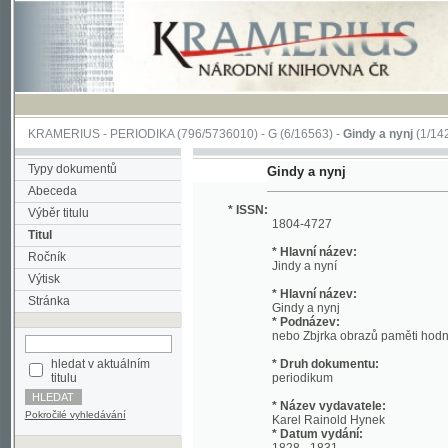
KRAMERIUS
-
PERIODIKA
(796/5736010) -
G
(6/16563) -
Gindy a nynj
(1/1427)
Typy dokumentů
Gindy a nynj
Abeceda
* ISSN:
Výběr titulu
1804-4727
Titul
* Hlavní název:
Ročník
Jindy a nyní
Výtisk
* Hlavní název:
Stránka
Gindy a nynj
* Podnázev:
nebo Zbjrka obrazů paměti hodných osob
hledat v aktuálním
* Druh dokumentu:
titulu
periodikum
* Název vydavatele:
Pokročilé vyhledávání
Karel Rainold Hynek
* Datum vydání:
1828 - 1831
* Místo vydání:
Praha