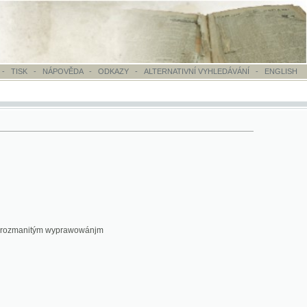
OVĚDA
-
ODKAZY
-
ALTERNATIVNÍ VYHLEDÁVÁNÍ
-
ENGLISH
yprawowánjm