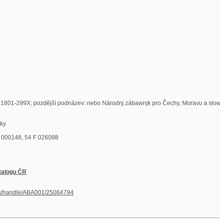
99X; pozdější podnázev: nebo Národnj zábawnjk pro Čechy, Moravu a slowany w Uhřjch.;
, 54 F 026098
ČR
dle/ABA001/25064794