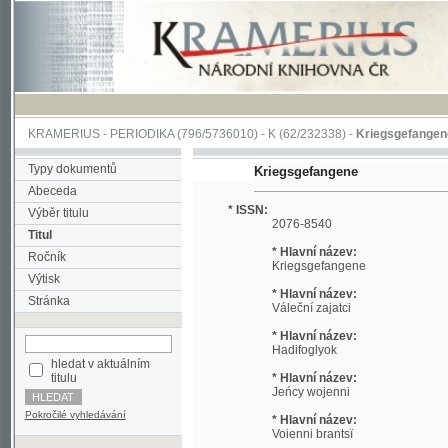
KRAMERIUS
-
PERIODIKA
(796/5736010) -
K
(62/232338) -
Kriegsgefangene
(1/134
Typy dokumentů
Kriegsgefangene
Abeceda
* ISSN:
Výběr titulu
2076-8540
Titul
* Hlavní název:
Ročník
Kriegsgefangene
Výtisk
* Hlavní název:
Stránka
Váleční zajatci
* Hlavní název:
Hadifoglyok
hledat v aktuálním
titulu
* Hlavní název:
Jeńcy wojenni
Pokročilé vyhledávání
* Hlavní název:
Voienni brantsї
* Hlavní název:
Ratni zarobljenici