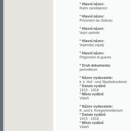
* Hlavní název:
Prizonieri de răsboiu
* Hlavní název:
Vojni ujetniki
* Hlavní název:
Vojenský zajatý
* Hlavní název:
Prigionieri di guerra
* Druh dokumentu:
periodikum
* Název vydavatele:
k. k. Hof - und Staatsdruckerei
* Datum vydání:
1915 - 1918
* Místo vydání:
Vídeň
* Název vydavatele:
K. und k. Kriegsministerium
* Datum vydání:
1915 - 1918
* Místo vydání:
Vídeň
* Jazyk:
ger, cze, hun, pol, ita, slv, rum, scr, slo, uk
* Poznámky:
text je tištěn souběžně v 10 jazycích ra
a které řady vycházely;