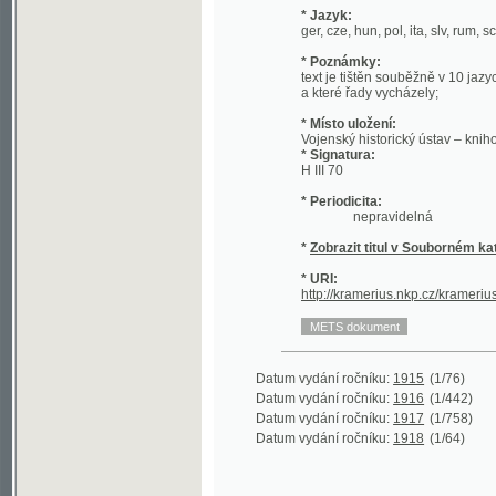
* Místo uložení:
Vojenský historický ústav – knihovna
* Signatura:
H III 70
* Periodicita:
nepravidelná
*
Zobrazit titul v Souborném katalogu 
* URI:
http://kramerius.nkp.cz/kramerius/han
Datum vydání ročníku:
1915
(1/76)
Datum vydání ročníku:
1916
(1/442)
Datum vydání ročníku:
1917
(1/758)
Datum vydání ročníku:
1918
(1/64)