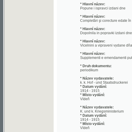
* Hlavní název:
Completări şi corecture edate în
* Hlavní název:
Dopolnila in popravki izdani dne
* Hlavní název:
Vicelnini a vipraveni vydane dňa
* Hlavní název:
Supplementi e emendamenti pubblicati i
* Druh dokumentu:
periodikum
* Název vydavatele:
k. k. Hof - und Staatsdruckerei
* Datum vydání:
1914 - 1915
* Místo vydání:
Vídeň
* Název vydavatele:
K. und k. Kriegsministerium
* Datum vydání:
1914 - 1915
* Místo vydání:
Vídeň
* Jazyk:
ger, cze, hun, pol, ita, slv, rum, scr, slo, uk
* Poznámky:
text je tištěn souběžně v 10 jazycích 
Verlustliste ausgegeben am ... (Seznam zt