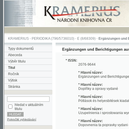
KRAMERIUS
-
PERIODIKA
(796/5736010) -
E
(8/68309) -
Ergänzungen und Bericht
Typy dokumentů
Ergänzungen und Berichtigungen ausgegeb
Abeceda
* ISSN:
Výběr titulu
2076-9644
Titul
* Hlavní název:
Ročník
Ergänzungen und Berichtigungen ausg
Výtisk
* Hlavní název:
Stránka
Doplňky a opravy vydané
* Hlavní název:
Pótlások és helyesbitések kiadatott
hledat v aktuálním
titulu
* Hlavní název:
Uzupelnienia i sprostowania wydane dn
Pokročilé vyhledávání
* Hlavní název:
Dopovnenia ta popravky vydani dnia
* Hlavní název:
Popune i ispravci izdani dne