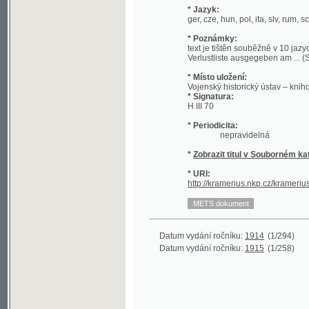
* Místo uložení:
Vojenský historický ústav – knihovna
* Signatura:
H III 70
* Periodicita:
nepravidelná
*
Zobrazit titul v Souborném katalogu 
* URI:
http://kramerius.nkp.cz/kramerius/han
Datum vydání ročníku:
1914
(1/294)
Datum vydání ročníku:
1915
(1/258)