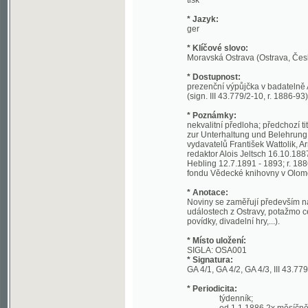
* Dostupnost:
prezenční výpůjčka v badatelně Archivu 
(sign. III 43.779/2-10, r. 1886-93);
* Poznámky:
nekvalitní předloha; předchozí titul Arb
zur Unterhaltung und Belehrung für Arbeit
vydavatelů František Wattolik, Arnošt He
redaktor Alois Jeltsch 16.10.1887 - 22.2
Hebling 12.7.1891 - 1893; r. 1886-1888
fondu Vědecké knihovny v Olomouci; obsah
* Anotace:
Noviny se zaměřují především na informov
událostech z Ostravy, potažmo celé Moravy
povídky, divadelní hry,...).
* Místo uložení:
SIGLA: OSA001
* Signatura:
GA 4/1, GA 4/2, GA 4/3, III 43.779/2, III 43.
* Periodicita:
týdenník;
od 1.1.1886 2x měsíčně;
*
Zobrazit titul v Souborném katalogu 
* URI:
http://kramerius.nkp.cz/kramerius/han