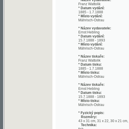
* Místo vydání:
Mährisch-Ostrau
* Název vydavatele:
Ernst Hebling
* Datum vydání:
15.7.1888 - 1893
* Místo vydání:
Mährisch-Ostrau
* Název tiskaře:
Franz Wattolik
* Datum tisku:
1885 - 1.7.1888
* Místo tisku:
Mährisch-Ostrau
* Název tiskaře:
Ernst Hebling
* Datum tisku:
15.7.1888 - 1893
* Místo tisku:
Mährisch-Ostrau
* Fyzický popis:
Rozměry:
43 x 31 cm, 31 x 22, 30 x 21 cm, 30 x 22
Technika:
tisk
* Jazyk:
ger
* Klíčové slovo:
Moravská Ostrava (Ostrava, Česko); dělníc