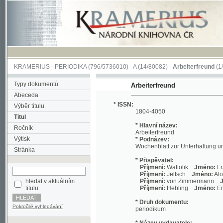
KRAMERIUS
-
PERIODIKA
(796/5736010) -
A
(14/80082) -
Arbeiterfreund
(1/1863)
Typy dokumentů
Arbeiterfreund
Abeceda
* ISSN:
Výběr titulu
1804-4050
Titul
* Hlavní název:
Ročník
Arbeiterfreund
Výtisk
* Podnázev:
Wochenblatt zur Unterhaltung und Belehr
Stránka
* Přispěvatel:
Příjmení:
Wattolik
Jméno:
Franz
Ro
Příjmení:
Jeltsch
Jméno:
Alois
Role
hledat v aktuálním
Příjmení:
von Zimmermann
Jméno:
H
titulu
Příjmení:
Hebling
Jméno:
Ernst
Rol
* Druh dokumentu:
Pokročilé vyhledávání
periodikum
* Název vydavatele:
Franz Wattolik
* Datum vydání:
1885 - 1.7.1888